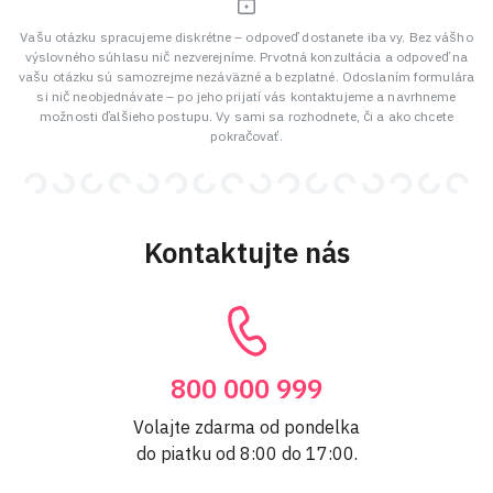
Vašu otázku spracujeme diskrétne – odpoveď dostanete iba vy. Bez vášho
výslovného súhlasu nič nezverejníme. Prvotná konzultácia a odpoveď na
vašu otázku sú samozrejme nezáväzné a bezplatné. Odoslaním formulára
si nič neobjednávate – po jeho prijatí vás kontaktujeme a navrhneme
možnosti ďalšieho postupu. Vy sami sa rozhodnete, či a ako chcete
pokračovať.
Kontaktujte nás
800 000 999
Volajte zdarma od pondelka
do piatku od 8:00 do 17:00.