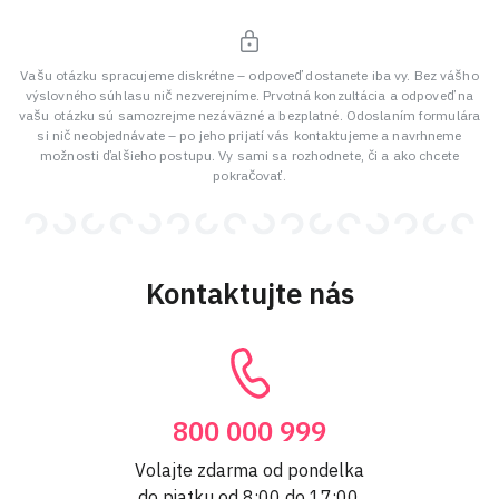
Vašu otázku spracujeme diskrétne – odpoveď dostanete iba vy. Bez vášho
výslovného súhlasu nič nezverejníme. Prvotná konzultácia a odpoveď na
vašu otázku sú samozrejme nezáväzné a bezplatné. Odoslaním formulára
si nič neobjednávate – po jeho prijatí vás kontaktujeme a navrhneme
možnosti ďalšieho postupu. Vy sami sa rozhodnete, či a ako chcete
pokračovať.
Kontaktujte nás
800 000 999
Volajte zdarma od pondelka
do piatku od 8:00 do 17:00.