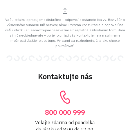
Vašu otázku spracujeme diskrétne – odpoveď dostanete iba vy. Bez vášho
výslovného súhlasu nič nezverejníme. Prvotná konzultácia a odpoveď na
vašu otázku sú samozrejme nezáväzné a bezplatné. Odoslaním formulára
si nič neobjednávate – po jeho prijatí vás kontaktujeme a navrhneme
možnosti ďalšieho postupu. Vy sami sa rozhodnete, či a ako chcete
pokračovať.
Kontaktujte nás
800 000 999
Volajte zdarma od pondelka
do piatku od 8:00 do 17:00.