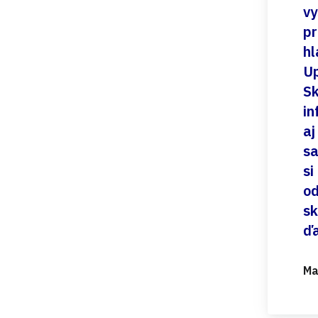
vy
pr
hl
Up
Sk
in
aj
sa
si
od
sk
ď
Ma