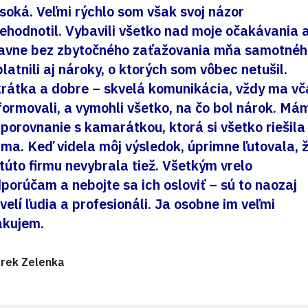
soká. Veľmi rýchlo som však svoj názor
ehodnotil. Vybavili všetko nad moje očakávania 
avne bez zbytočného zaťažovania mňa samotnéh
latnili aj nároky, o ktorých som vôbec netušil.
rátka a dobre – skvelá komunikácia, vždy ma vč
formovali, a vymohli všetko, na čo bol nárok. Má
 porovnanie s kamarátkou, ktorá si všetko riešila
ma. Keď videla môj výsledok, úprimne ľutovala, 
 túto firmu nevybrala tiež. Všetkým vrelo
porúčam a nebojte sa ich osloviť – sú to naozaj
velí ľudia a profesionáli. Ja osobne im veľmi
akujem.
rek Zelenka