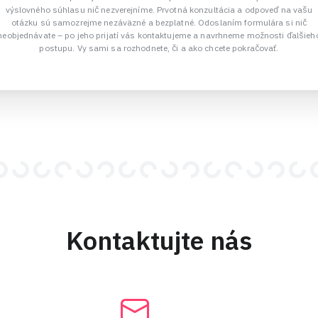
výslovného súhlasu nič nezverejníme. Prvotná konzultácia a odpoveď na vašu
otázku sú samozrejme nezáväzné a bezplatné. Odoslaním formulára si nič
neobjednávate – po jeho prijatí vás kontaktujeme a navrhneme možnosti ďalšieh
postupu. Vy sami sa rozhodnete, či a ako chcete pokračovať.
Kontaktujte nás