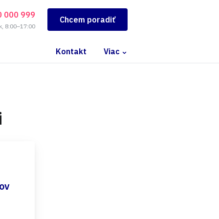
0 000 999
Chcem poradiť
k, 8:00–17:00
Kontakt
Viac
i
ov