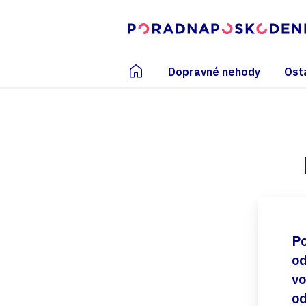
Dopravné nehody
Ost
Po
od
vo
od